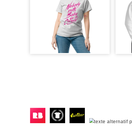
TEE "DIRTY
HO
DANCING"
DA
20,00
€
33