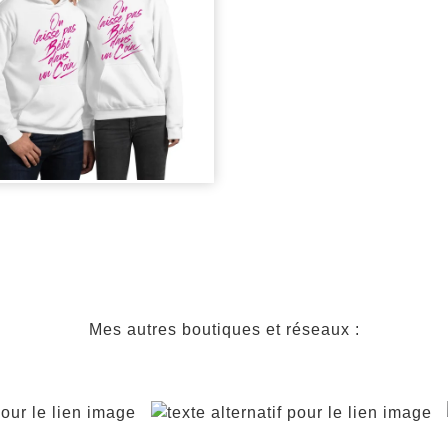
ODIE "DIRTY
NCING"
Mes autres boutiques et réseaux :
,00
€