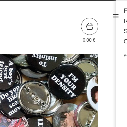
S
0,00
€
C
P