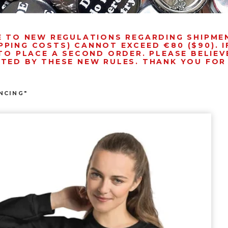
E TO NEW REGULATIONS REGARDING SHIPM
PPING COSTS) CANNOT EXCEED €80 ($90). 
TO PLACE A SECOND ORDER. PLEASE BELIEVE
NTED BY THESE NEW RULES. THANK YOU FO
NCING"
prev
next